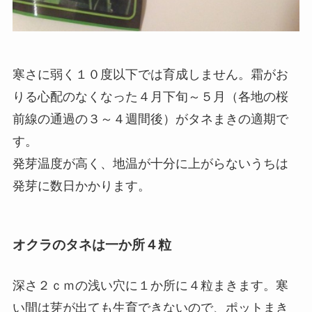
寒さに弱く１０度以下では育成しません。霜がお
りる心配のなくなった４月下旬～５月（各地の桜
前線の通過の３～４週間後）がタネまきの適期で
す。
発芽温度が高く、地温が十分に上がらないうちは
発芽に数日かかります。
オクラのタネは一か所４粒
深さ２ｃｍの浅い穴に１か所に４粒まきます。寒
い間は芽が出ても生育できないので、ポットまき