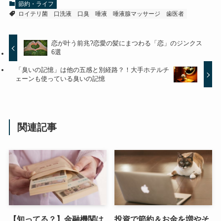
節約・ライフ
ロイテリ菌
口洗液
口臭
唾液
唾液腺マッサージ
歯医者
恋が叶う前兆?恋愛の髪にまつわる「恋」のジンクス
6選
「臭いの記憶」は他の五感と別経路？！大手ホテルチ
ェーンも使っている臭いの記憶
関連記事
【知ってる？】金融機関は
投資で節約＆お金を増やそ