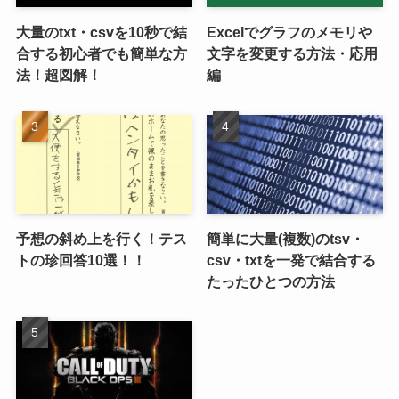
大量のtxt・csvを10秒で結
Excelでグラフのメモリや
合する初心者でも簡単な方
文字を変更する方法・応用
法！超図解！
編
予想の斜め上を行く！テス
簡単に大量(複数)のtsv・
トの珍回答10選！！
csv・txtを一発で結合する
たったひとつの方法