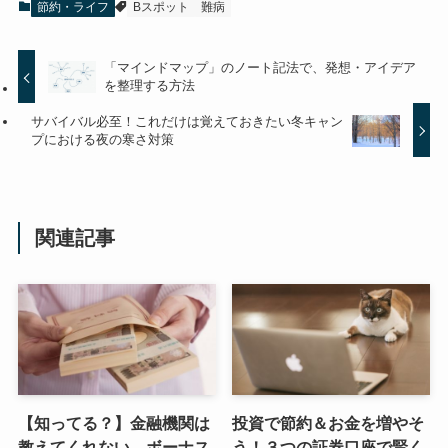
節約・ライフ
Bスポット
難病
「マインドマップ」のノート記法で、発想・アイデア
を整理する方法
サバイバル必至！これだけは覚えておきたい冬キャン
プにおける夜の寒さ対策
関連記事
【知ってる？】金融機関は
投資で節約＆お金を増やそ
教えてくれない、ボーナス
う！３つの証券口座で賢く