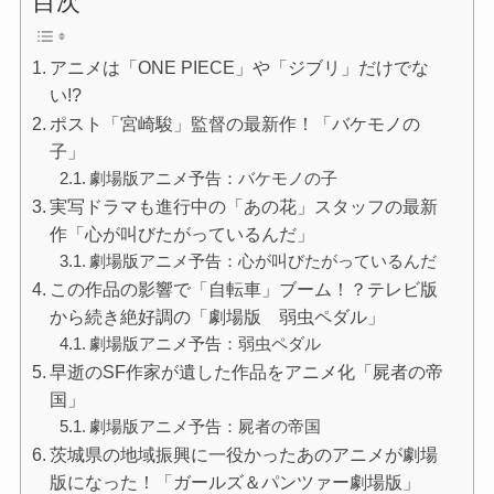
目次
アニメは「ONE PIECE」や「ジブリ」だけでな
い!?
ポスト「宮崎駿」監督の最新作！「バケモノの
子」
劇場版アニメ予告：バケモノの子
実写ドラマも進行中の「あの花」スタッフの最新
作「心が叫びたがっているんだ」
劇場版アニメ予告：心が叫びたがっているんだ
この作品の影響で「自転車」ブーム！？テレビ版
から続き絶好調の「劇場版 弱虫ペダル」
劇場版アニメ予告：弱虫ペダル
早逝のSF作家が遺した作品をアニメ化「屍者の帝
国」
劇場版アニメ予告：屍者の帝国
茨城県の地域振興に一役かったあのアニメが劇場
版になった！「ガールズ＆パンツァー劇場版」