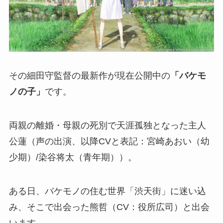
その細田守監督の最新作が現在公開中の
「バケモ
ノの子」
です。
両親の離婚・母親の死別で天涯孤独となった主人
公蓮（声の出演、以降CVと表記：宮崎あおい（幼
少期）/染谷将太（青年期））。
ある日、バケモノの住む世界「渋天街」に迷い込
み、そこで出会った熊哲（CV：役所広司）と出会
います。