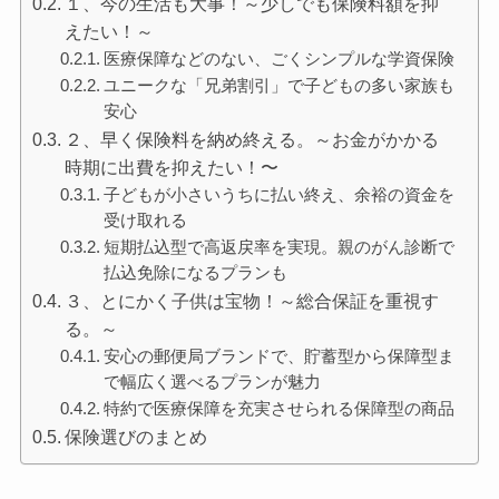
１、今の生活も大事！～少しでも保険料額を抑
えたい！～
医療保障などのない、ごくシンプルな学資保険
ユニークな「兄弟割引」で子どもの多い家族も
安心
２、早く保険料を納め終える。～お金がかかる
時期に出費を抑えたい！〜
子どもが小さいうちに払い終え、余裕の資金を
受け取れる
短期払込型で高返戻率を実現。親のがん診断で
払込免除になるプランも
３、とにかく子供は宝物！～総合保証を重視す
る。～
安心の郵便局ブランドで、貯蓄型から保障型ま
で幅広く選べるプランが魅力
特約で医療保障を充実させられる保障型の商品
保険選びのまとめ