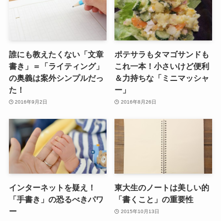
誰にも教えたくない「文章
ポテサラもタマゴサンドも
書き」＝「ライティング」
これ一本！小さいけど便利
の奥義は案外シンプルだっ
＆力持ちな「ミニマッシャ
た！
ー」
2016年9月2日
2016年8月26日
インターネットを疑え！
東大生のノートは美しい的
「手書き」の恐るべきパワ
「書くこと」の重要性
ー
2015年10月13日