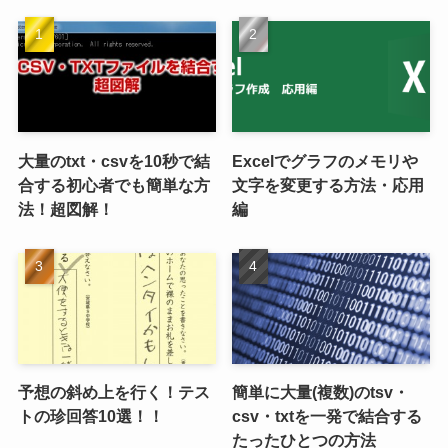
大量のtxt・csvを10秒で結
Excelでグラフのメモリや
合する初心者でも簡単な方
文字を変更する方法・応用
法！超図解！
編
予想の斜め上を行く！テス
簡単に大量(複数)のtsv・
トの珍回答10選！！
csv・txtを一発で結合する
たったひとつの方法