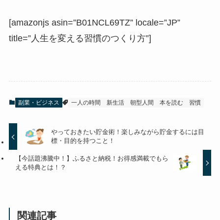
[amazonjs asin=”B01NCL69TZ” locale=”JP”
title=”人生を変える習慣のつくり方”]
副業・ビジネス
一人の時間
新生活
朝型人間
本を読む
習慣
やっておきたい貯金術！楽しみながら貯金するには目
標・目的を持つこと！
【今話題沸騰中！】ふるさと納税！お得感満載でもら
える特典とは！？
関連記事