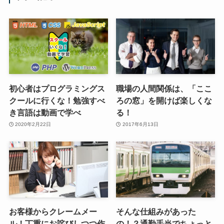
初心者はプログラミングス
職場の人間関係は、「ここ
クールに行くな！勉強すべ
ろの窓」を開けば楽しくな
き言語は動画で学べ
る！
2020年2月22日
2017年6月13日
お客様からクレームメー
そんな仕組みがあった
ル！丁重にお詫びしつつ作
の！？通勤手当でちょっと