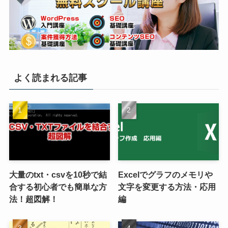
よく読まれる記事
大量のtxt・csvを10秒で結
Excelでグラフのメモリや
合する初心者でも簡単な方
文字を変更する方法・応用
法！超図解！
編