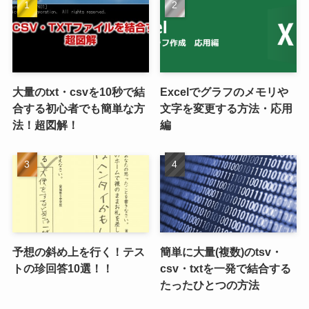
大量のtxt・csvを10秒で結
Excelでグラフのメモリや
合する初心者でも簡単な方
文字を変更する方法・応用
法！超図解！
編
予想の斜め上を行く！テス
簡単に大量(複数)のtsv・
トの珍回答10選！！
csv・txtを一発で結合する
たったひとつの方法