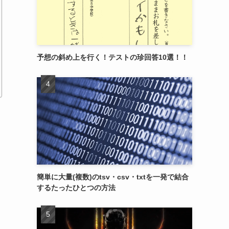
予想の斜め上を行く！テストの珍回答10選！！
簡単に大量(複数)のtsv・csv・txtを一発で結合
するたったひとつの方法