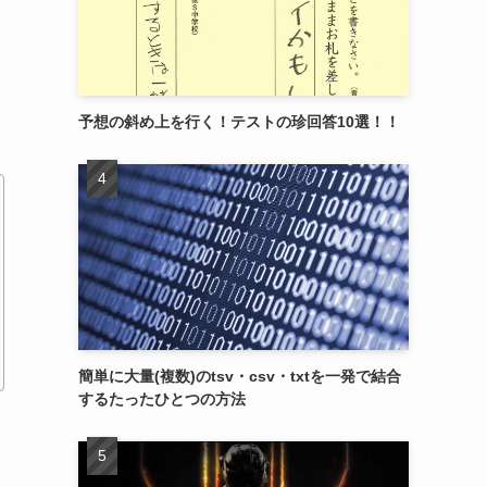
予想の斜め上を行く！テストの珍回答10選！！
簡単に大量(複数)のtsv・csv・txtを一発で結合
するたったひとつの方法