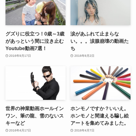
グズりに役立つ！0歳～3歳
涙があふれて止まらな
があっという間に泣き止む
い。。。涙腺崩壊の動画た
Youtube動画7選！
ち
2016年9月17日
2016年6月2日
世界の神業動画ホールイン
ホンモノですか？いいえ。
ワン、筆の龍、雪のないス
ホンモノと間違える騙し絵
キーなど
アートを集めてみました。
2016年4月17日
2016年4月7日