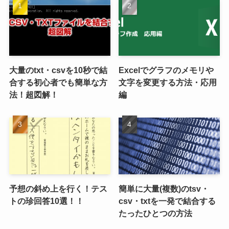
大量のtxt・csvを10秒で結
Excelでグラフのメモリや
合する初心者でも簡単な方
文字を変更する方法・応用
法！超図解！
編
予想の斜め上を行く！テス
簡単に大量(複数)のtsv・
トの珍回答10選！！
csv・txtを一発で結合する
たったひとつの方法