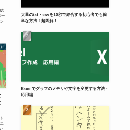
以
の総
大量のtxt・csvを10秒で結合する初心者でも簡
パー
単な方法！超図解！
ョン
フト
Excelでグラフのメモリや文字を変更する方法・
応用編
に
な
スト
イエ
で