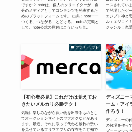
ですか？ noteは、個人のクリエイターが、自
ースされていま
分のメディアとしてコンテンツを発表するた
て登場したゲー
めのプラットフォームです。 出典：noteーー
エジプト神と恋
つくる、つながる、とどける。 noteの定義と
ル：エジコイ
して、note公式の見解はこういった言...
ジャンル：恋愛
アプリ・ソフト
【初心者必見】これだけは覚えてお
ディズニー
きたいメルカリ必勝テク！
ーム・アイ
作ろう！
気軽に楽しみながら買い物を出来るものとし
てオークションサイトのヤフオクなどがあり
ディズニーの
ます。最近、それに取って代わる破竹の勢い
の牧場を作って
を見せているフリマアプリの存在をご存知で
ズニーマジック