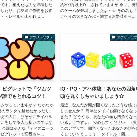
介です。植えたものを収穫した
約300万以上ＤＬされていますが 今回、待
やしたり、お友達に作物をおす
のゲームが登場しましたよ～☆ その名も
・・レベルが上がれば...
ナヘイの大きなかぶ～旅するお野菜引っ...
アプリ・ソフト
アプリ・ソ
！ピグレットで『ツムツ
IQ・PQ・アハ体験！あなたの四角
が誰でもとれるコツ！
頭を丸くしちゃいましょう☆
ムやっていますか？ なかなか
最近、なんだか頭が固くなったような感じ
友達のランクを越せなかったり、
しませんか？ 簡単なクイズも解けなくな
のあの人に、ひそかにライバル
きた？ どうやら、あなたの頭も四角くな
思いをしてる人も多いのではな
いるようですよ。 安心してください！（
 今回はそんな『ディズニーツ
このアプリで、四角くなったあなたの頭を
ピグレットで高得点を...
くしていきましょう！ タイトル：四...