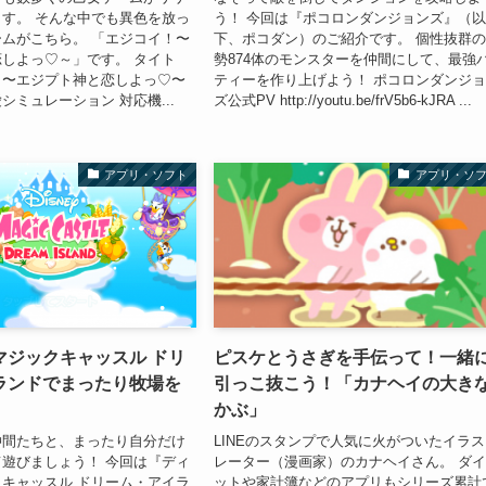
す。 そんな中でも異色を放っ
う！ 今回は『ポコロンダンジョンズ』（
ムがこちら。 「エジコイ！〜
下、ポコダン）のご紹介です。 個性抜群
しよっ♡～」です。 タイト
勢874体のモンスターを仲間にして、最強
！〜エジプト神と恋しよっ♡〜
ティーを作り上げよう！ ポコロンダンジ
シミュレーション 対応機...
ズ公式PV http://youtu.be/frV5b6-kJRA ...
アプリ・ソフト
アプリ・ソ
マジックキャッスル ドリ
ピスケとうさぎを手伝って！一緒
ランドでまったり牧場を
引っこ抜こう！「カナヘイの大き
かぶ」
仲間たちと、まったり自分だけ
LINEのスタンプで人気に火がついたイラ
遊びましょう！ 今回は『ディ
レーター（漫画家）のカナヘイさん。 ダ
キャッスル ドリーム・アイラ
ットや家計簿などのアプリもシリーズ累計