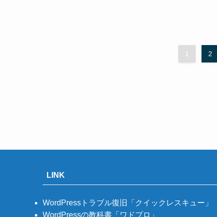
1
2
LINK
WordPressトラブル復旧「クイックレスキュー」
WordPressの教科書「ワドプロ」