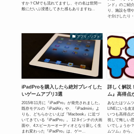
すか？CMでも流れてますし、その名は世間一
ンド』のご紹
般にだいぶ浸透してきた感もありますね...
り、施設を増
そ分けしたり・
アプリ・ソフト
iPadProを購入したら絶対プレイした
詳しく解説
いゲームアプリ3選
ム』高得点
2015年11月に『iPadPro』が発売されました。
あなたはツムツ
既存モデルの『iPadAir』や、『iPadmini』よ
LINEにいる
りも、どちらかといえば『Macbook』に近づ
いつも高得点
いてきている『iPadPro』。 12.9インチの大画
視して悔しい
面や、4スピーカーオーディオとなり新しく生
いでしょうか？
まれ変わった『iPadPro』は、ゲー...
ムツム』から、