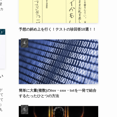
望
「カ
予想の斜め上を行く！テストの珍回答10選！！
フト
い
が
簡単に大量(複数)のtsv・csv・txtを一発で結合
って
するたったひとつの方法
って
笑）
丸