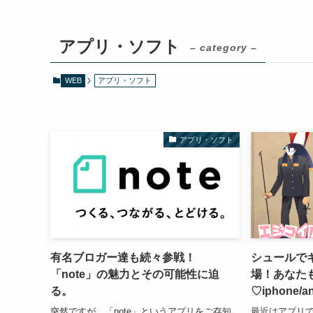
アプリ・ソフト
– category –
WEB
アプリ・ソフト
アプリ・ソフト
有名ブロガー達も続々参戦！
シュールで
「note」の魅力とその可能性に迫
場！あなた
る。
♡iphone/an
突然ですが、「note」というアプリをご存知
最近はアプリ