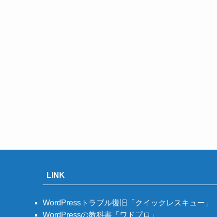
LINK
WordPressトラブル復旧「クイックレスキュー」
WordPressの教科書「ワドプロ」