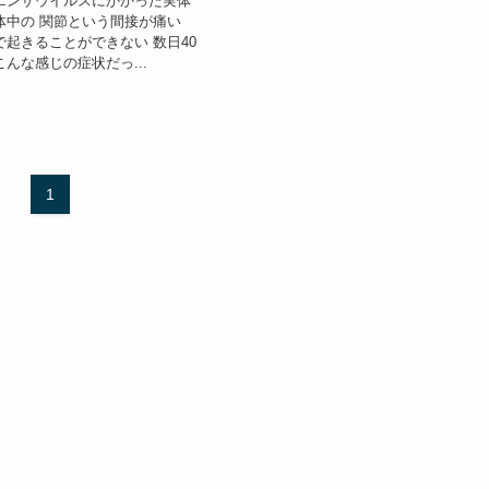
エンザウイルスにかかった実体
体中の 関節という間接が痛い
で起きることができない 数日40
こんな感じの症状だっ...
1