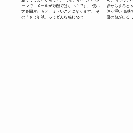
頼ってしまいがちです。 でも、すべてのパタ
ん。 インフル
ーンで、メールが万能ではないのです。 使い
験からすると 
方を間違えると、えらいことになります。 そ
体が重い 高熱
の「さじ加減」ってどんな感じなの...
度の熱が出る 