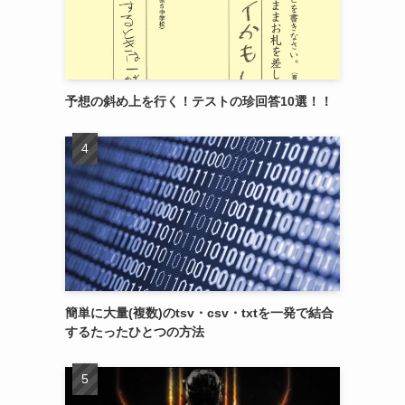
予想の斜め上を行く！テストの珍回答10選！！
簡単に大量(複数)のtsv・csv・txtを一発で結合
するたったひとつの方法