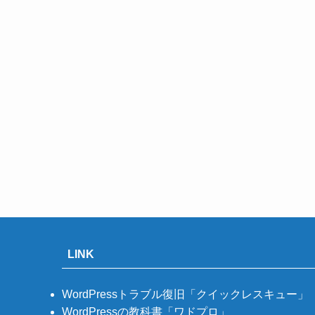
LINK
WordPressトラブル復旧「クイックレスキュー」
WordPressの教科書「ワドプロ」