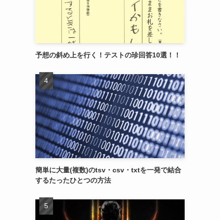
予想の斜め上を行く！テストの珍回答10選！！
簡単に大量(複数)のtsv・csv・txtを一発で結合
するたったひとつの方法