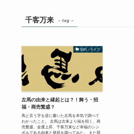
千客万来
– tag –
節約・ライフ
左馬の由来と縁起とは？！舞う・招
福・商売繁盛？
馬と言う字を逆に書いた左馬を本気で調べて
わかったこと。 左馬は古来より福を招く、商
売繁盛、金運上昇、千客万来など幸福のシン
ボルである由来と発祥を調べてみた。 また競