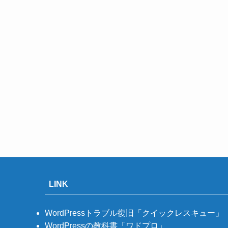
LINK
WordPressトラブル復旧「クイックレスキュー」
WordPressの教科書「ワドプロ」