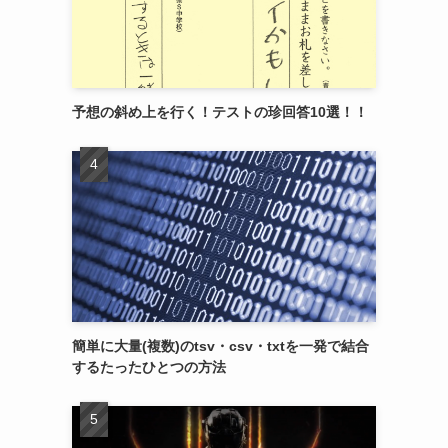
予想の斜め上を行く！テストの珍回答10選！！
簡単に大量(複数)のtsv・csv・txtを一発で結合
するたったひとつの方法